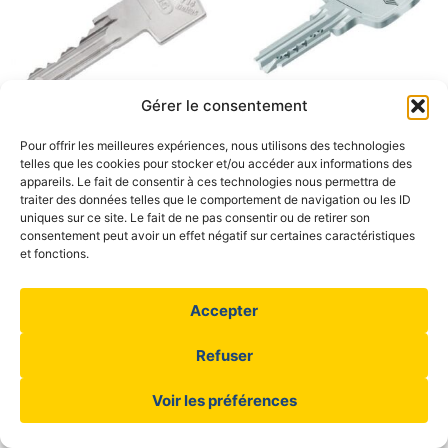
Gérer le consentement
Pour offrir les meilleures expériences, nous utilisons des technologies
Clé Abus Deltus sur
Clé Abus D10 sur numéro
telles que les cookies pour stocker et/ou accéder aux informations des
numéro
appareils. Le fait de consentir à ces technologies nous permettra de
65,00
€
traiter des données telles que le comportement de navigation ou les ID
86,00
€
uniques sur ce site. Le fait de ne pas consentir ou de retirer son
consentement peut avoir un effet négatif sur certaines caractéristiques
Ajouter au panier
Ajouter au panier
et fonctions.
Accepter
Serrurier Cannes
Services
Refuser
Commander vos clés
Qui sommes-nous
Contact
Blog
Voir les préférences
Copyright © 2026 SécuriPro Serrurier 06
Mentions légales
Conditions générales de vente